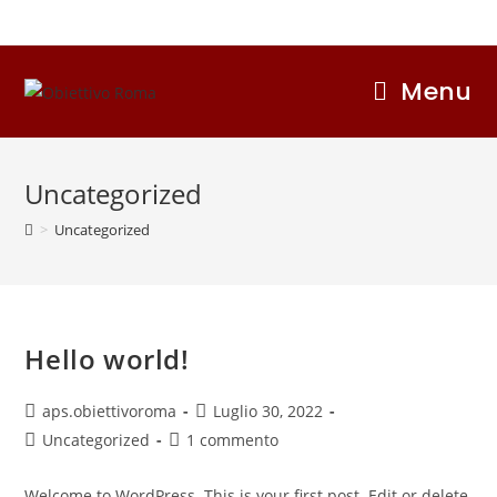
Salta
al
contenuto
Menu
Uncategorized
>
Uncategorized
Hello world!
Autore
Articolo
aps.obiettivoroma
Luglio 30, 2022
dell'articolo:
pubblicato:
Categoria
Commenti
Uncategorized
1 commento
dell'articolo:
dell'articolo:
Welcome to WordPress. This is your first post. Edit or delete