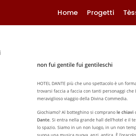
Home
Progetti
Tès
i
non fui gentile fui gentileschi
HOTEL DANTE più che uno spettacolo è un format,
trovarsi faccia a faccia con tanti personaggi che
meraviglioso viaggio della Divina Commedia.
Giochiamo? Al botteghino si comprano
le chiavi
c
Dante
. Si entra nella grande hall dell’hotel e il 
lo spazio. Siamo in un non luogo, in un non tem
suona una musica nuova, anzi, antica. È l’oracolo