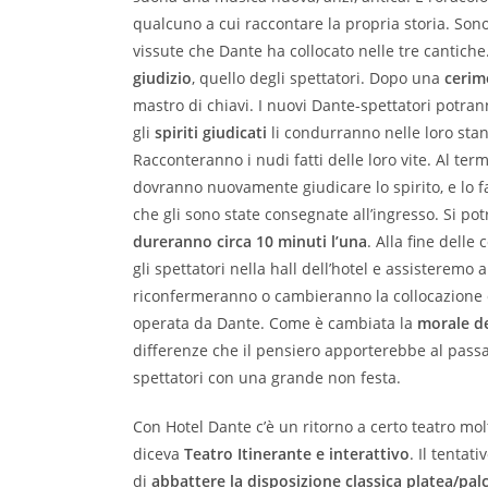
qualcuno a cui raccontare la propria storia. Son
vissute che Dante ha collocato nelle tre cantich
giudizio
, quello degli spettatori. Dopo una
cerim
mastro di chiavi. I nuovi Dante-spettatori potran
gli
spiriti giudicati
li condurranno nelle loro sta
Racconteranno i nudi fatti delle loro vite. Al ter
dovranno nuovamente giudicare lo spirito, e lo f
che gli sono state consegnate all’ingresso. Si po
dureranno circa 10 minuti l’una
. Alla fine delle
gli spettatori nella hall dell’hotel e assisteremo a
riconfermeranno o cambieranno la collocazione de
operata da Dante. Come è cambiata la
morale d
differenze che il pensiero apporterebbe al passa
spettatori con una grande non festa.
Con Hotel Dante c’è un ritorno a certo teatro mol
diceva
Teatro Itinerante e interattivo
. Il tentat
di
abbattere la disposizione classica platea/pa