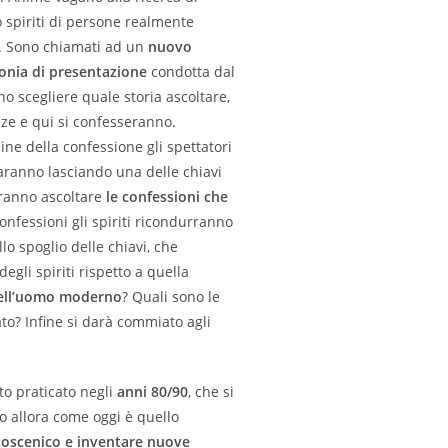
o spiriti di persone realmente
e. Sono chiamati ad un
nuovo
onia di presentazione
condotta dal
no scegliere quale storia ascoltare,
nze e qui si confesseranno.
mine della confessione gli spettatori
aranno lasciando una delle chiavi
tranno ascoltare
le confessioni che
 confessioni gli spiriti ricondurranno
llo spoglio delle chiavi, che
gli spiriti rispetto a quella
ell’uomo moderno
? Quali sono le
to? Infine si darà commiato agli
to praticato negli
anni 80/90
, che si
ivo allora come oggi è quello
lcoscenico e inventare nuove